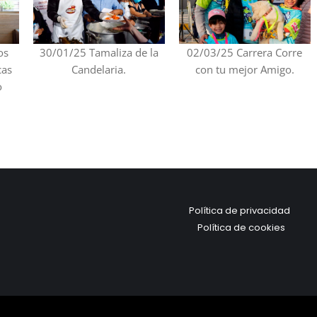
os
30/01/25 Tamaliza de la
02/03/25 Carrera Corre
cas
Candelaria.
con tu mejor Amigo.
o
Política de privacidad
Política de cookies