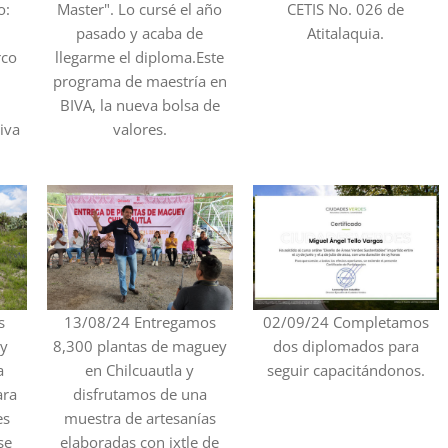
o:
Master". Lo cursé el año
CETIS No. 026 de
l
pasado y acaba de
Atitalaquia.
rco
llegarme el diploma.Este
programa de maestría en
BIVA, la nueva bolsa de
iva
valores.
s
13/08/24 Entregamos
02/09/24 Completamos
 y
8,300 plantas de maguey
dos diplomados para
a
en Chilcuautla y
seguir capacitándonos.
ara
disfrutamos de una
es
muestra de artesanías
se
elaboradas con ixtle de