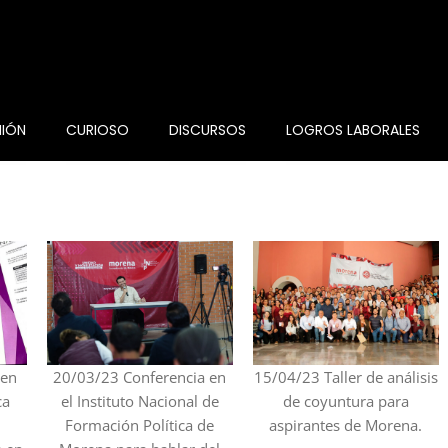
NIÓN
CURIOSO
DISCURSOS
LOGROS LABORALES
 en
20/03/23 Conferencia en
15/04/23 Taller de análisis
ca
el Instituto Nacional de
de coyuntura para
Formación Política de
aspirantes de Morena.