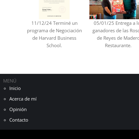
11/12/24 Terminé un
05/01/25 Entrega a l
programa de Negociación
ganadores de las Ros
de Harvard Business
de Reyes de Mader
School.
Restaurante.
MENÚ
Inicio
Acerca de mí
Opinión
Contacto