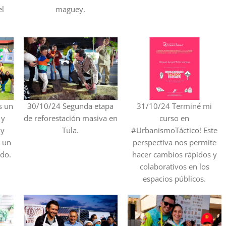
el
maguey.
s un
30/10/24 Segunda etapa
31/10/24 Terminé mi
 y
de reforestación masiva en
curso en
 y
Tula.
#UrbanismoTáctico! Este
 un
perspectiva nos permite
ado.
hacer cambios rápidos y
colaborativos en los
espacios públicos.