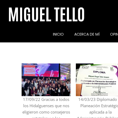
MIGUEL TELLO
INICIO
ACERCA DE MÍ
OPI
17/09/22 Gracias a todos
14/03/23 Diplomado
los Hidalguenses que nos
Planeación Estratégi
eligieron como consejeros
aplicada a la