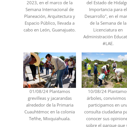
2023, en el marco de la
del Estado de Hidalg
Semana Internacional de
Importancia para e
Planeación, Arquitectura y
Desarrollo", en el ma
Espacio Público, llevada a
de la Semana de la
cabo en León, Guanajuato.
Licenciatura en
Administración Educat
#LAE.
01/08/24 Plantamos
10/08/24 Plantamo
grevilleas y jacarandas
árboles, convivimos
alrededor de la Primaria
participamos en un
Cuauhtémoc en la colonia
consulta ciudadana p
Teñhe, Mixquiahuala.
conocer sus opinion
sobre el parque que 