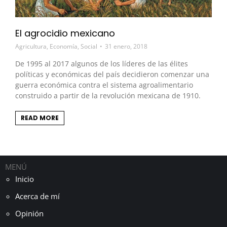
El agrocidio mexicano
Agricultura
,
Economía
,
Social
31 enero, 2018
De 1995 al 2017 algunos de los líderes de las élites
políticas y económicas del país decidieron comenzar una
guerra económica contra el sistema agroalimentario
construido a partir de la revolución mexicana de 1910.
READ MORE
MENÚ
Inicio
Acerca de mí
Opinión