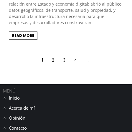
relación entre Estado y economía digital: abrió al público
datos geográficos, de transporte, salud y propiedad, y
desarrolló la infraestructura necesaria para que
empresas y desarrolladores construyeran…
READ MORE
1
2
3
4
→
MENÚ
Inicio
Acerca de mí
Opinión
Contacto