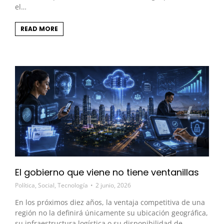
el…
READ MORE
El gobierno que viene no tiene ventanillas
Política
,
Social
,
Tecnología
2 junio, 2026
En los próximos diez años, la ventaja competitiva de una
región no la definirá únicamente su ubicación geográfica,
su infraestructura logística o su disponibilidad de