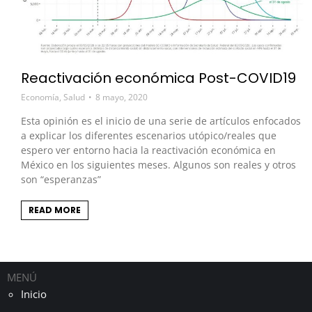
Reactivación económica Post-COVID19
Economía
,
Salud
8 mayo, 2020
Esta opinión es el inicio de una serie de artículos enfocados
a explicar los diferentes escenarios utópico/reales que
espero ver entorno hacia la reactivación económica en
México en los siguientes meses. Algunos son reales y otros
son “esperanzas”
READ MORE
MENÚ
Inicio