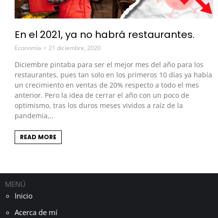
En el 2021, ya no habrá restaurantes.
Economía
21 diciembre, 2020
Diciembre pintaba para ser el mejor mes del año para los
restaurantes, pues tan solo en los primeros 10 días ya había
un crecimiento en ventas de 20% respecto a todo el mes
anterior. Pero la idea de cerrar el año con un poco de
optimismo, tras los duros meses vividos a raíz de la
pandemia,..
READ MORE
MENÚ
Inicio
Acerca de mí