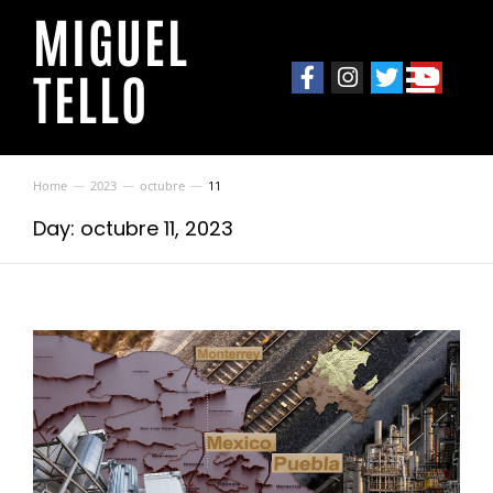
MIGUEL
TELLO
Home
2023
octubre
11
You are here:
Day: octubre 11, 2023