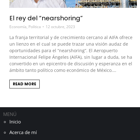
El rey del “nearshoring”
Economía
,
Política
12 octubre, 2023
La franja territorial y de crecimiento cercano al AIFA ofrece
un lienzo en el cual se puede trazar una visión audaz de
oportunidades para el “nearshoring”. El Aeropuerto
Internacional Felipe Ángeles (AIFA), sin lugar a duda, se ha
convertido en un epicentro de discusión y esperanza en el
ámbito tanto político como económico de México.…
READ MORE
MENÚ
Inicio
Acerca de mí