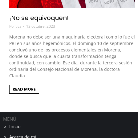
¡No se equivoquen!
Política
13 octubre, 2023
Morena no debe ser una maquinaria electoral como lo fue el
PRI en sus años hegemónicos. El domingo 10 de septiembre
concluyó uno de los procesos elementales en Morena,
donde se busca que la cuarta transformación tenga
continuidad, con cambio. Ese día, durante la tercera sesión
ordinaria del Consejo Nacional de Morena, la doctora
Claudia…
READ MORE
MENÚ
Inicio
Acerca de mí