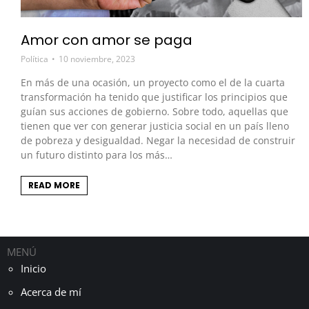
Amor con amor se paga
Política
10 noviembre, 2023
En más de una ocasión, un proyecto como el de la cuarta
transformación ha tenido que justificar los principios que
guían sus acciones de gobierno. Sobre todo, aquellas que
tienen que ver con generar justicia social en un país lleno
de pobreza y desigualdad. Negar la necesidad de construir
un futuro distinto para los más…
READ MORE
MENÚ
Inicio
Acerca de mí