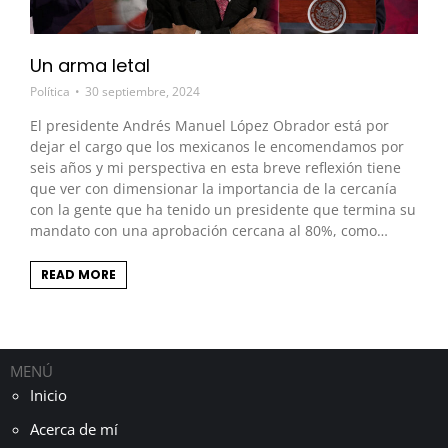
Un arma letal
Política
30 septiembre, 2024
El presidente Andrés Manuel López Obrador está por
dejar el cargo que los mexicanos le encomendamos por
seis años y mi perspectiva en esta breve reflexión tiene
que ver con dimensionar la importancia de la cercanía
con la gente que ha tenido un presidente que termina su
mandato con una aprobación cercana al 80%, como…
READ MORE
MENÚ
Inicio
Acerca de mí