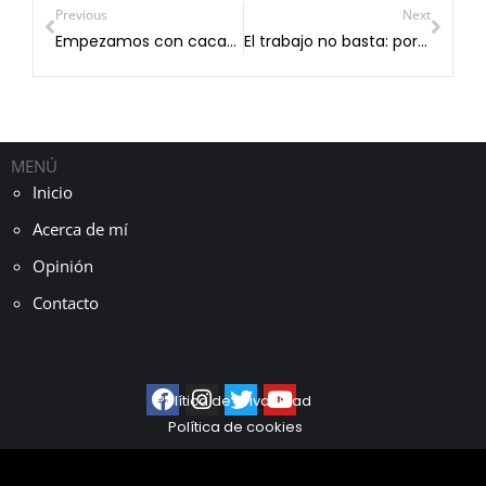
Previous
Next
Empezamos con cacao, ahora falta café, miel y maíz
El trabajo no basta: por qué necesitamos un nuevo pacto social
MENÚ
Inicio
Acerca de mí
Opinión
Contacto
Política de privacidad
Política de cookies