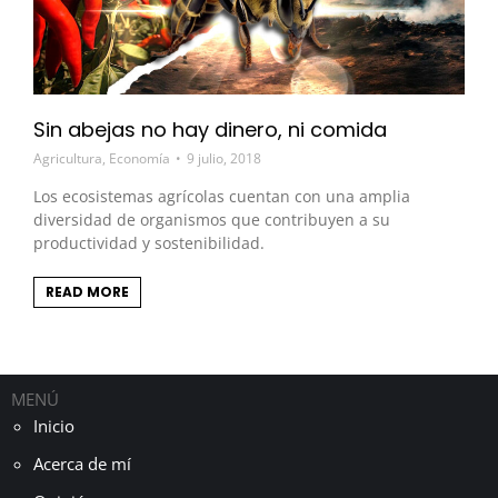
Sin abejas no hay dinero, ni comida
Agricultura
,
Economía
9 julio, 2018
Los ecosistemas agrícolas cuentan con una amplia
diversidad de organismos que contribuyen a su
productividad y sostenibilidad.
READ MORE
MENÚ
Inicio
Acerca de mí