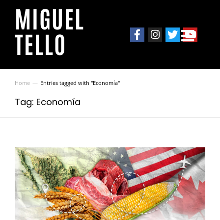
MIGUEL
TELLO
Home
Entries tagged with "Economía"
You are here:
Tag: Economía