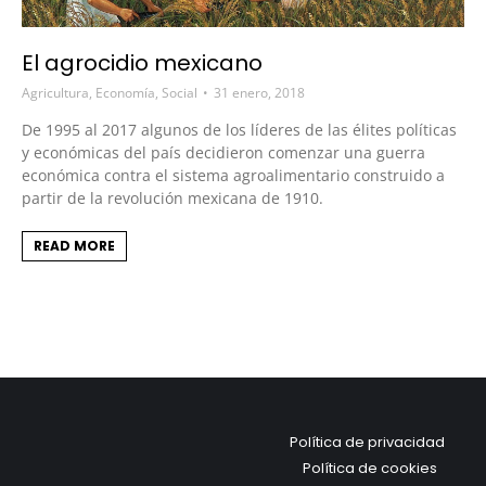
El agrocidio mexicano
Agricultura
,
Economía
,
Social
31 enero, 2018
De 1995 al 2017 algunos de los líderes de las élites políticas
y económicas del país decidieron comenzar una guerra
económica contra el sistema agroalimentario construido a
partir de la revolución mexicana de 1910.
READ MORE
Política de privacidad
Política de cookies