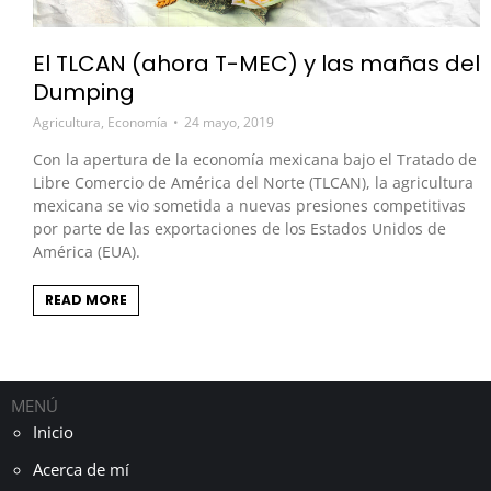
El TLCAN (ahora T-MEC) y las mañas del
Dumping
Agricultura
,
Economía
24 mayo, 2019
Con la apertura de la economía mexicana bajo el Tratado de
Libre Comercio de América del Norte (TLCAN), la agricultura
mexicana se vio sometida a nuevas presiones competitivas
por parte de las exportaciones de los Estados Unidos de
América (EUA).
READ MORE
MENÚ
Inicio
Acerca de mí