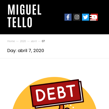
MIGUEL
TELLO
Home
2020
abril
07
You are here:
Day: abril 7, 2020