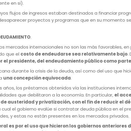
nte en si).
cuyos flujos de ingresos estaban destinados a financiar pro
desaparecer proyectos y programas que en su momento se con
DEUDAMIENTO
.
los mercados internacionales no son las más favorables, en p
do que el
costo de endeudarse sea relativamente bajo
.
r el presidente, del endeudamiento público como parte
na durante la crisis de la deuda, así como del uso que hici
ea
una concepción equivocada
.
s años, los préstamos obtenidos vía las instituciones inter
lidades que debilitaron a la economía. En particular,
el acc
e austeridad y privatización, con el fin de reducir el dé
 cual el gobierno evalúe si contratar deuda pública en el pre
ades, y estas no están presentes en los mercados privados.
ral es por el uso que hicieron los gobiernos anteriores 