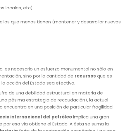
s locales, etc).
ellos que menos tienen (mantener y desarrollar nuevos
bo, es necesario un esfuerzo monumental no sólo en
entación, sino por la cantidad de
recursos
que es
 la acción del Estado sea efectiva.
ufre de una debilidad estructural en materia de
 una pésima estrategia de recaudación), la actual
lo encuentra en una posición de particular fragilidad.
ecio internacional del petróleo
implica una gran
e por esa vía obtiene el Estado. A ésta se suma la
ibutaria
fruto de la contracción económica. La suma