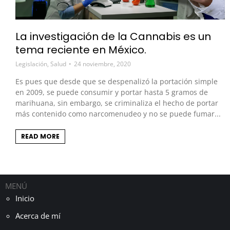
La investigación de la Cannabis es un
tema reciente en México.
Legislación
,
Salud
24 noviembre, 2020
Es pues que desde que se despenalizó la portación simple
en 2009, se puede consumir y portar hasta 5 gramos de
marihuana, sin embargo, se criminaliza el hecho de portar
más contenido como narcomenudeo y no se puede fumar...
READ MORE
MENÚ
Inicio
Acerca de mí