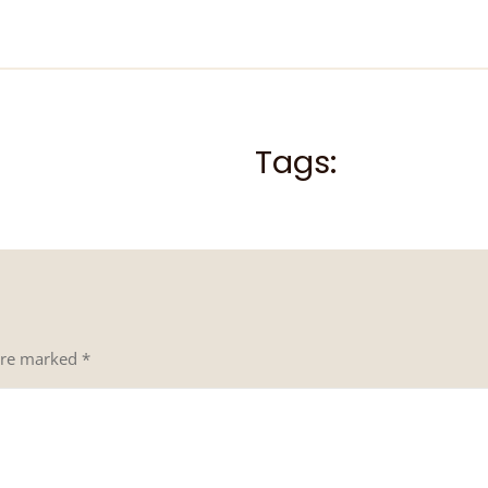
Tags:
 are marked
*