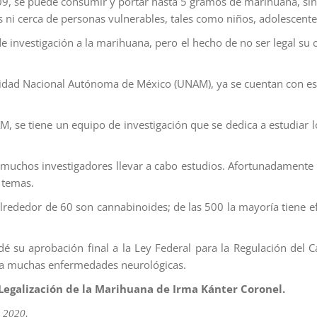
09, se puede consumir y portar hasta 5 gramos de marihuana, si
ni cerca de personas vulnerables, tales como niños, adolescente
 investigación a la marihuana, pero el hecho de no ser legal su c
sidad Nacional Autónoma de México (UNAM), ya se cuentan con estud
NAM, se tiene un equipo de investigación que se dedica a estudiar
 muchos investigadores llevar a cabo estudios. Afortunadamente co
 temas.
 alrededor de 60 son cannabinoides; de las 500 la mayoría tiene 
é su aprobación final a la Ley Federal para la Regulación del 
n a muchas enfermedades neurológicas.
Legalización de la Marihuana de Irma Kánter Coronel.
 2020.