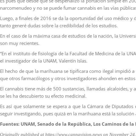
Es pues que desde que se despenalizó la portación simple en 20
narcomenudeo y no se puede fumar cannabis en las vías públicas 
Luego, a finales de 2016 se da la oportunidad del uso médico y de
tanto generé dudas sobre la credibilidad de los estudios.
En el caso de la máxima casa de estudios de la nación, la Univer
son muy recientes.
“En el instituto de fisiología de la Facultad de Medicina de la U
el investigador de la UNAM, Valentín Islas.
El hecho de que la marihuana se tipificara como ilegal impidió a
que otros farmacólogos y otros investigadores ahonden en estos
El cannabis tiene más de 500 sustancias, llamadas alcaloides, y
se les ha descubierto su efecto medicinal.
Es así que solamente se espera a que la Cámara de Diputados d
seguir investigando, pues quizá en la marihuana está la solució
Fuentes: UNAM, Senado de la República, Los Caminos de la 
Originally published at
https://www.cannavision.news
on November 24,