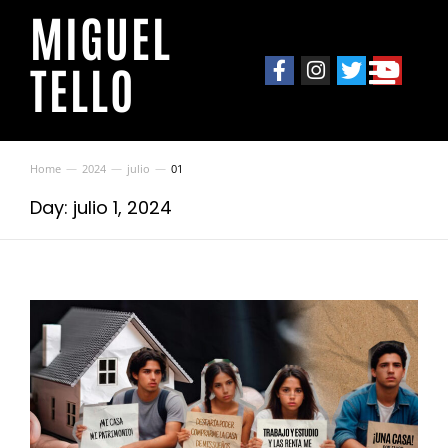
MIGUEL
TELLO
Home
2024
julio
01
You are here:
Day: julio 1, 2024