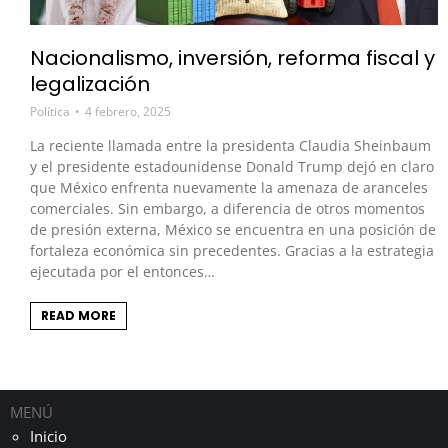
Nacionalismo, inversión, reforma fiscal y
legalización
Política
4 febrero, 2025
La reciente llamada entre la presidenta Claudia Sheinbaum
y el presidente estadounidense Donald Trump dejó en claro
que México enfrenta nuevamente la amenaza de aranceles
comerciales. Sin embargo, a diferencia de otros momentos
de presión externa, México se encuentra en una posición de
fortaleza económica sin precedentes. Gracias a la estrategia
ejecutada por el entonces…
READ MORE
MENÚ
Inicio