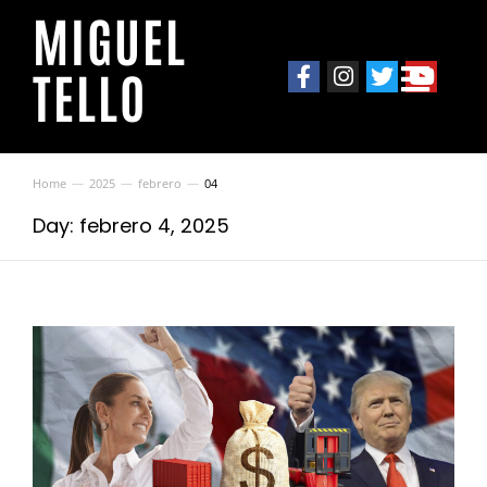
MIGUEL
TELLO
Home
2025
febrero
04
You are here:
Day: febrero 4, 2025