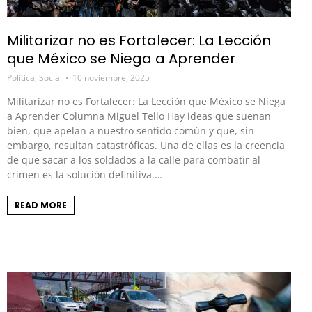
Militarizar no es Fortalecer: La Lección
que México se Niega a Aprender
Política
,
Social
10 noviembre, 2025
Militarizar no es Fortalecer: La Lección que México se Niega
a Aprender Columna Miguel Tello Hay ideas que suenan
bien, que apelan a nuestro sentido común y que, sin
embargo, resultan catastróficas. Una de ellas es la creencia
de que sacar a los soldados a la calle para combatir al
crimen es la solución definitiva.…
READ MORE