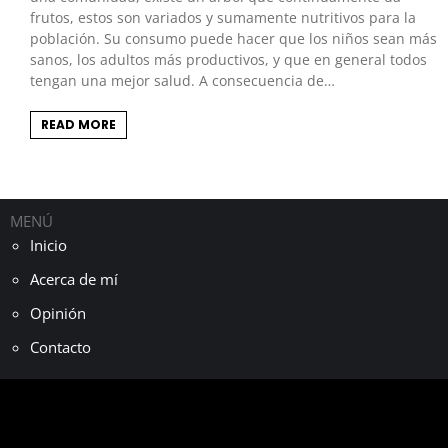
frutos, estos son variados y sumamente nutritivos para la
población. Su consumo puede hacer que los niños sean más
sanos, los adultos más productivos, y que en general todos
tengan una mejor salud. A consecuencia de…
READ MORE
MENÚ
Inicio
Acerca de mí
Opinión
Contacto