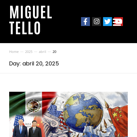
MIGUEL
TELLO
Home
2025
abril
20
You are here:
Day: abril 20, 2025