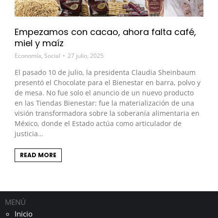
Empezamos con cacao, ahora falta café,
miel y maíz
Economía
,
Social
27 julio, 2025
El pasado 10 de julio, la presidenta Claudia Sheinbaum
presentó el Chocolate para el Bienestar en barra, polvo y
de mesa. No fue solo el anuncio de un nuevo producto
en las Tiendas Bienestar: fue la materialización de una
visión transformadora sobre la soberanía alimentaria en
México, donde el Estado actúa como articulador de
justicia…
READ MORE
MENÚ
Inicio