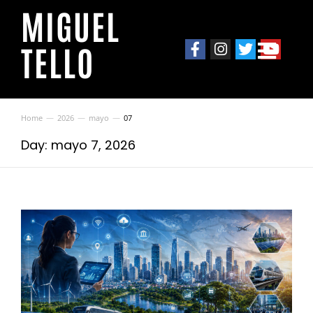
MIGUEL
TELLO
Home
2026
mayo
07
You are here:
Day: mayo 7, 2026