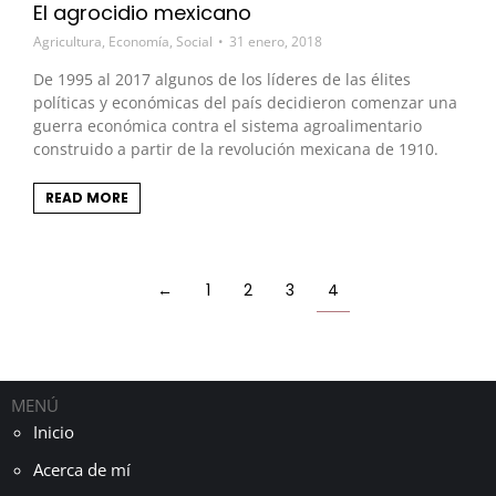
El agrocidio mexicano
Agricultura
,
Economía
,
Social
31 enero, 2018
De 1995 al 2017 algunos de los líderes de las élites
políticas y económicas del país decidieron comenzar una
guerra económica contra el sistema agroalimentario
construido a partir de la revolución mexicana de 1910.
READ MORE
←
1
2
3
4
MENÚ
Inicio
Acerca de mí