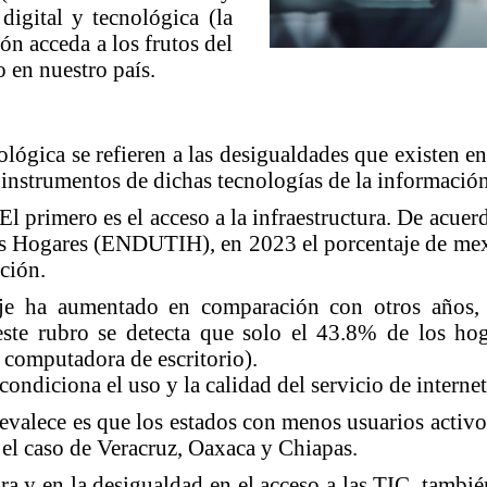
digital y tecnológica (la
ón acceda a los frutos del
o en nuestro país.
nológica se refieren a las desigualdades que existen e
e instrumentos de dichas tecnologías de la informaci
 El primero es el acceso a la infraestructura. De acu
os Hogares (ENDUTIH), en 2023 el porcentaje de mex
ción.
aje ha aumentado en comparación con otros años, p
ste rubro se detecta que solo el 43.8% de los hog
o computadora de escritorio).
ondiciona el uso y la calidad del servicio de internet
evalece es que los estados con menos usuarios activo
 el caso de Veracruz, Oaxaca y Chiapas.
ura y en la desigualdad en el acceso a las TIC, tambi