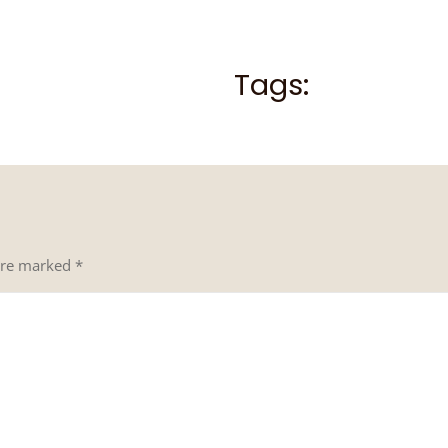
Tags:
 are marked
*