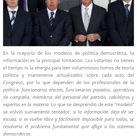
En la mayoría de los modelos de política democrática, la
información es la principal limitación. Los votantes no tienen
el tiempo ni la energía para leer voluminosos tomos de teoría
política y mantenerse actualizados sobre cada acto del
Congreso, por lo que dependen de los profesionales de la
política:
funcionarios electos, funcionarios pasados, operativos
de campaña, miembros del personal del partido, cabilderos y
expertos en la materia
. Lo que se desprendió de este “modelo”
se volvió sumamente tentador:
si la información deja de ser
escasa, si se vuelve libre y fácilmente disponible para todos, se
resolvería el problema fundamental que aflige a los sistemas
democráticos
.