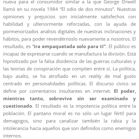
nueva para el consumidor similar a la que George Orwell
llamó en su novela 1984 “El odio de dos minutos”. Nuestras
opiniones y prejuicios son inicialmente satisfechos con
habilidad y ulteriormente reforzadas, con la ayuda de
pormenorizados análisis digitales de nuestras inclinaciones y
hábitos, para poder revendérnoslo nuevamente a nosotros. El
resultado, es “
ira empaquetada solo para ti”
. El público es
incapaz de expresarse cuando se manufactura la división. Está
hipnotizado por la falsa disidencia de las guerras culturales y
las teorías de conspiración que compiten entre sí. La política,
bajo asalto, se ha atrofiado en un
reality
de mal gusto
centrado en personalidades políticas. El discurso cívico se
define por comentarios insultantes en internet.
El poder,
mientras tanto, sobrevive sin ser examinado y
cuestionado
. El resultado es la impotencia política entre la
población. El pantano moral es no sólo un lugar fértil para
demagogos, sino para canalizar también la rabia y la
intolerancia hacia aquellos que son definidos como enemigos
internos.