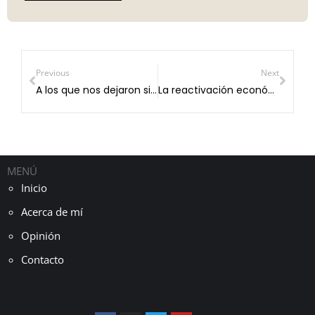
Previous
Next
A los que nos dejaron sin poder decir adiós.
La reactivación económica está en manos del gobierno.
MENÚ
Inicio
Acerca de mí
Opinión
Contacto