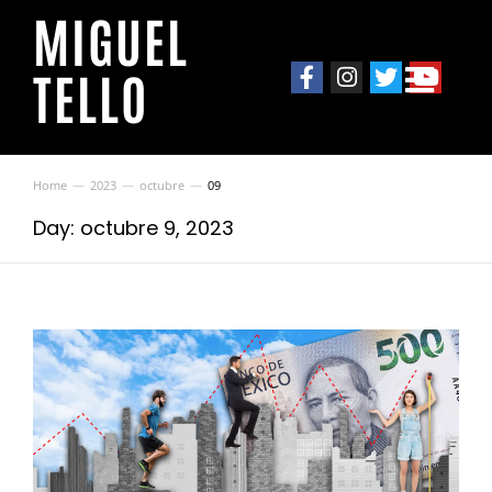
MIGUEL
TELLO
Home
2023
octubre
09
You are here:
Day: octubre 9, 2023