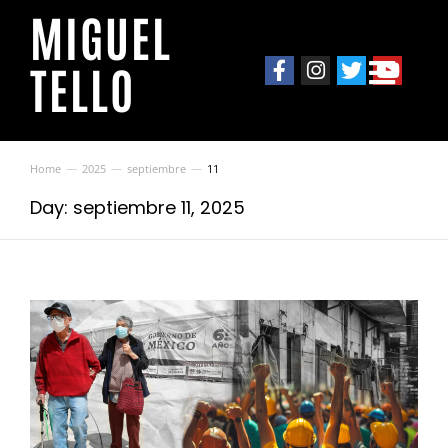
MIGUEL
TELLO
Home
2025
septiembre
11
You are here:
Day: septiembre 11, 2025