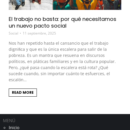
El trabajo no basta: por qué necesitamos
un nuevo pacto social
Social
11 septiembre, 2025
Nos han repetido hasta el cansancio que el trabajo
digniﬁca y que es la única escalera para salir de la
pobreza. Es un mantra que resuena en discursos
políticos, en pláticas familiares y en la cultura popular.
Pero, ¿qué pasa cuando la escalera está rota? ¿Qué
sucede cuando, sin importar cuánto te esfuerces, el
escalón…
READ MORE
MENÚ
Inicio