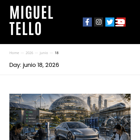
MIGUEL
TELLO
Home
2026
junio
18
You are here:
Day: junio 18, 2026