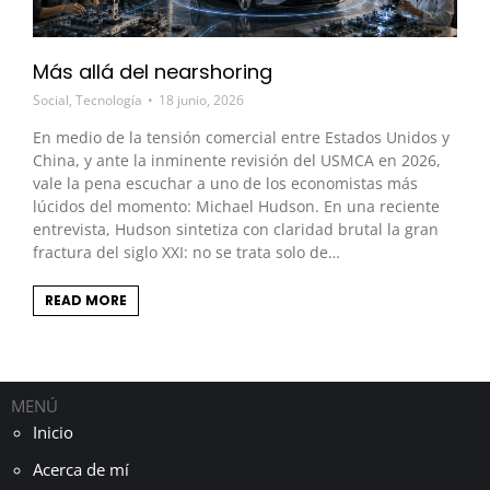
Más allá del nearshoring
Social
,
Tecnología
18 junio, 2026
En medio de la tensión comercial entre Estados Unidos y
China, y ante la inminente revisión del USMCA en 2026,
vale la pena escuchar a uno de los economistas más
lúcidos del momento: Michael Hudson. En una reciente
entrevista, Hudson sintetiza con claridad brutal la gran
fractura del siglo XXI: no se trata solo de…
READ MORE
MENÚ
Inicio
Acerca de mí