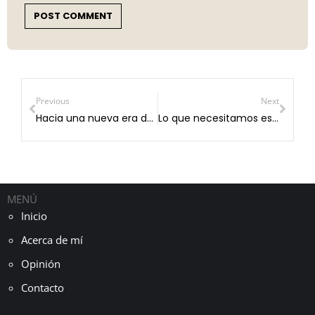
POST COMMENT
Previous
Next
Hacia una nueva era del gobierno digital en México
Lo que necesitamos es más Tuzobús, no menos.
MENÚ
Inicio
Acerca de mí
Opinión
Contacto