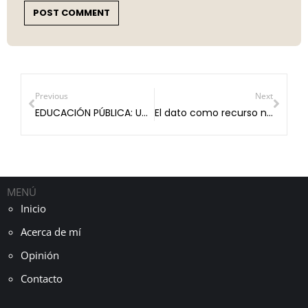
POST COMMENT
Previous
Next
EDUCACIÓN PÚBLICA: UNA PRIORIDAD ESTRATÉGICA PARA EL FUTURO
El dato como recurso natural: lo que México no está explotando todavía
MENÚ
Inicio
Acerca de mí
Opinión
Contacto