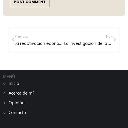
POST COMMENT
Previous
Next
La reactivación económica está en manos del gobierno.
La investigación de la Cannabis es un tema reciente en México.
MENÚ
Inicio
Acerca de mí
Opinión
Contacto