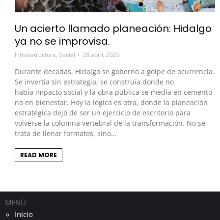
Un acierto llamado planeación: Hidalgo
ya no se improvisa.
Infraestructura
,
Social
28 abril, 2026
Durante décadas, Hidalgo se gobernó a golpe de ocurrencia.
Se invertía sin estrategia, se construía donde no
había impacto social y la obra pública se medía en cemento,
no en bienestar. Hoy la lógica es otra, donde la planeación
estratégica dejó de ser un ejercicio de escritorio para
volverse la columna vertebral de la transformación. No se
trata de llenar formatos, sino…
READ MORE
MENÚ
Inicio