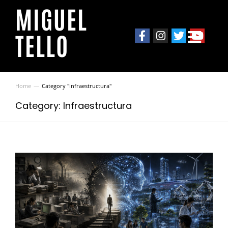
MIGUEL
TELLO
Home
Category "Infraestructura"
You are here:
Category: Infraestructura